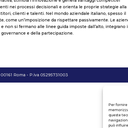
perativa, stimola l’innovazione e genera vantaggi competitivi
nti nei processi decisionali e orienta le proprie strategie alla
titori, clienti e talenti. Nel mondo aziendale italiano, spesso il
ente, come un’imposizione da rispettare passivamente. Le azie
 non si fermano alle linee guida imposte dall’alto, integrano i
la governance e della partecipazione.
- 00161 Roma - P.iva 05295731003
Per fornire
memorizzare
queste tec
navigazione
può influir