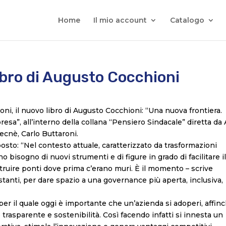
Home
Il mio account
Catalogo
ibro di Augusto Cocchioni
ni, il nuovo libro di Augusto Cocchioni: “Una nuova frontiera.
resa”, all’interno della collana “Pensiero Sindacale” diretta da
ecnè, Carlo Buttaroni.
osto: “Nel contesto attuale, caratterizzato da trasformazioni
 bisogno di nuovi strumenti e di figure in grado di facilitare i
struire ponti dove prima c’erano muri. È il momento – scrive
istanti, per dare spazio a una governance più aperta, inclusiva,
 per il quale oggi è importante che un’azienda si adoperi, affin
trasparente e sostenibilità. Così facendo infatti si innesta un