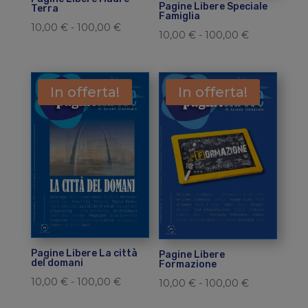
Pagine Libere Speciale
Terra
Famiglia
Fascia
10,00
€
-
100,00
€
Fascia
10,00
€
-
100,00
€
di
di
prezzo:
prezzo:
da
da
In offerta!
In offerta!
10,00 €
10,00 €
a
a
100,00 €
100,00 €
Pagine Libere La città
Pagine Libere
del domani
Formazione
Fascia
10,00
€
-
100,00
€
Fascia
10,00
€
-
100,00
€
di
di