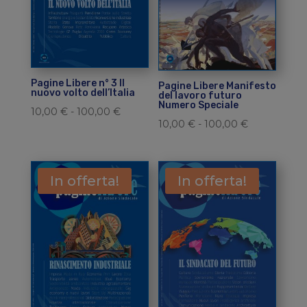
Pagine Libere n° 3 Il
Pagine Libere Manifesto
nuovo volto dell’Italia
del lavoro futuro
Numero Speciale
Fascia
10,00
€
-
100,00
€
Fascia
10,00
€
-
100,00
€
di
di
prezzo:
prezzo:
da
da
In offerta!
In offerta!
10,00 €
10,00 €
a
a
100,00 €
100,00 €