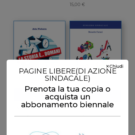
15,00
€
✕Chiudi
PAGINE LIBERE(DI AZIONE
SINDACALE)
Prenota la tua copia o
acquista un
abbonamento biennale
La storia è domani
Nient’altro che il futuro
10,00
€
15,00
€