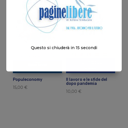
Questo si chiuderà in
13
secondi
Populeconomy
Il lavoro e le sfide del
dopo pandemia
15,00
€
10,00
€