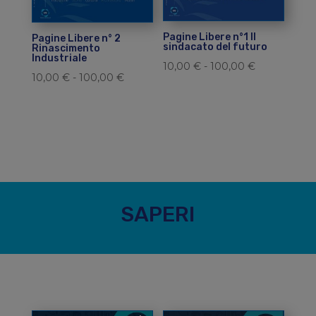
Pagine Libere n°1 Il
Pagine Libere n° 2
sindacato del futuro
Rinascimento
Industriale
Fascia
10,00
€
-
100,00
€
Fascia
10,00
€
-
100,00
€
di
di
prezzo:
prezzo:
da
da
10,00 €
10,00 €
a
a
100,00 €
100,00 €
SAPERI