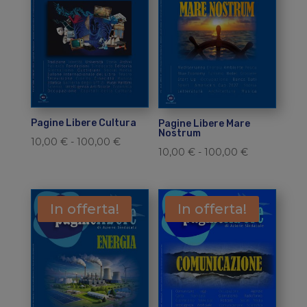
100,00 €
100,00 €
Pagine Libere Cultura
Pagine Libere Mare
Nostrum
Fascia
10,00
€
-
100,00
€
Fascia
10,00
€
-
100,00
€
di
di
prezzo:
prezzo:
da
da
In offerta!
In offerta!
10,00 €
10,00 €
a
a
100,00 €
100,00 €