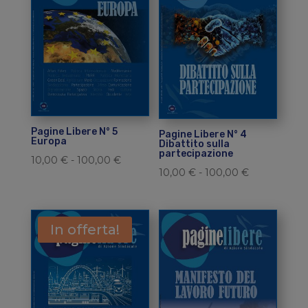
a
a
100,00 €
100,00 €
Pagine Libere N° 5
Pagine Libere N° 4
Europa
Dibattito sulla
partecipazione
Fascia
10,00
€
-
100,00
€
Fascia
10,00
€
-
100,00
€
di
di
prezzo:
prezzo:
da
da
In offerta!
10,00 €
10,00 €
a
a
100,00 €
100,00 €