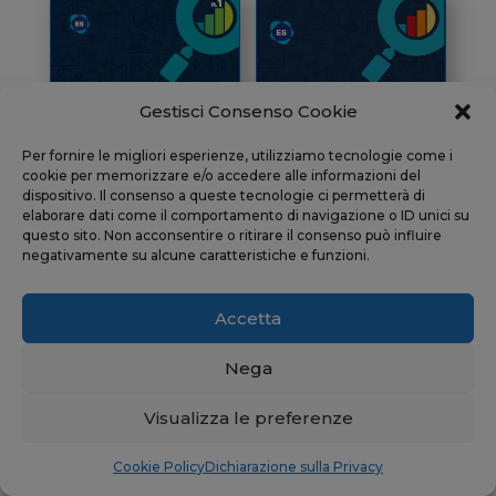
Gestisci Consenso Cookie
Per fornire le migliori esperienze, utilizziamo tecnologie come i
cookie per memorizzare e/o accedere alle informazioni del
dispositivo. Il consenso a queste tecnologie ci permetterà di
elaborare dati come il comportamento di navigazione o ID unici su
questo sito. Non acconsentire o ritirare il consenso può influire
negativamente su alcune caratteristiche e funzioni.
Saperi N° 1 Tipologie
Saperi N° 2 Legge di
contrattuali: tempo
bilancio. La guida alle
determinato e
Accetta
novità
indeterminato
7,50
€
7,50
€
Nega
Visualizza le preferenze
Cookie Policy
Dichiarazione sulla Privacy