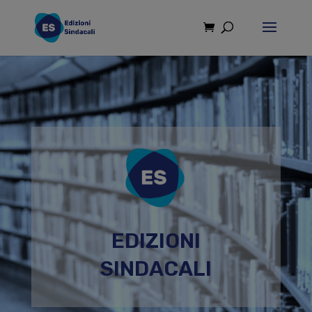
modal-check
EDIZIONI
SINDACALI