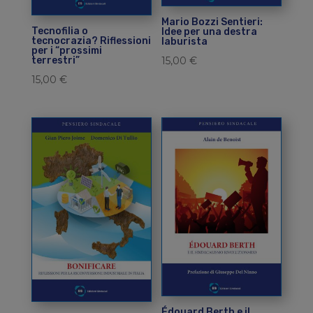
Mario Bozzi Sentieri:
Tecnofilia o
Idee per una destra
tecnocrazia? Riflessioni
laburista
per i “prossimi
15,00
€
terrestri”
15,00
€
Édouard Berth e il