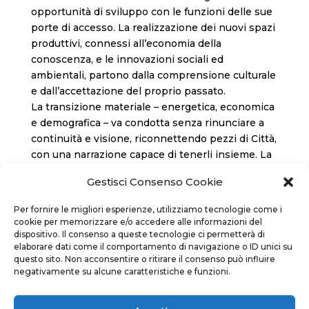
opportunità di sviluppo con le funzioni delle sue
porte di accesso. La realizzazione dei nuovi spazi
produttivi, connessi all’economia della
conoscenza, e le innovazioni sociali ed
ambientali, partono dalla comprensione culturale
e dall’accettazione del proprio passato.
La transizione materiale – energetica, economica
e demografica – va condotta senza rinunciare a
continuità e visione, riconnettendo pezzi di Città,
con una narrazione capace di tenerli insieme. La
rigenerazione urbana si realizza non operando
Gestisci Consenso Cookie
dall’alto, ma nella pratica delle relazioni e delle
responsabilità dei cittadini. Le Case di Quartiere –
Per fornire le migliori esperienze, utilizziamo tecnologie come i
progetto che avvicina l’accesso al welfare,
cookie per memorizzare e/o accedere alle informazioni del
estensione delle stesse esperienze educative –
dispositivo. Il consenso a queste tecnologie ci permetterà di
elaborare dati come il comportamento di navigazione o ID unici su
contribuiranno ad una partecipazione che riduca
questo sito. Non acconsentire o ritirare il consenso può influire
la distanza tra decisione ed esperienza, facendo
negativamente su alcune caratteristiche e funzioni.
comunità.