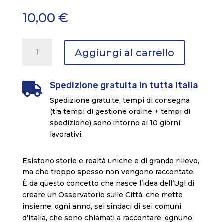
10,00
€
1.
Aggiungi al carrello
I
QUADERNI,
osservatorio
Spedizione gratuita in tutta italia

sulle
Spedizione gratuite, tempi di consegna
città:
(tra tempi di gestione ordine + tempi di
Brindisi
spedizione) sono intorno ai 10 giorni
quantità
lavorativi.
Esistono storie e realtà uniche e di grande rilievo,
ma che troppo spesso non vengono raccontate.
È da questo concetto che nasce l’idea dell’Ugl di
creare un Osservatorio sulle Città, che mette
insieme, ogni anno, sei sindaci di sei comuni
d’Italia, che sono chiamati a raccontare, ognuno