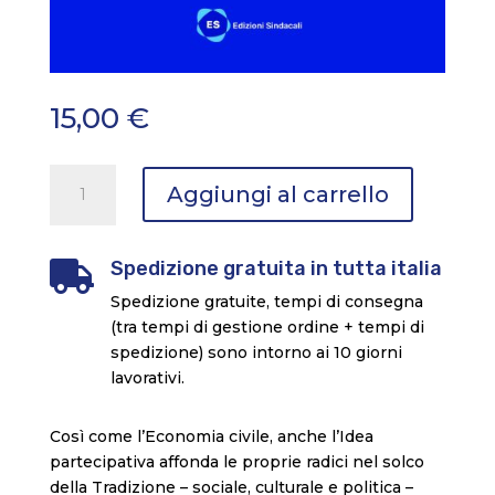
15,00
€
Economia
Aggiungi al carrello
civile
e
terza
Spedizione gratuita in tutta italia

via
Spedizione gratuite, tempi di consegna
partecipativa
(tra tempi di gestione ordine + tempi di
quantità
spedizione) sono intorno ai 10 giorni
lavorativi.
Così come l’Economia civile, anche l’Idea
partecipativa affonda le proprie radici nel solco
della Tradizione – sociale, culturale e politica –