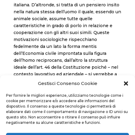
italiana. D’altronde, si tratta di un pensiero insito
nella natura stessa dell’uomo il quale, essendo un
animale sociale, assume tutte quelle
caratteristiche in grado di porlo in relazione e
cooperazione con gli altri suoi simili. Queste
motivazioni sociologiche rispecchiano
fedelmente da un lato la forma mentis
dell’Economia civile improntata sulla figura
dell’homo reciprocans, dall’altro la struttura
ideale dell’art. 46 della Costituzione poiché – nel
contesto lavorativo ed aziendale – si verrebbe a
creare quell’armonia in grado di fare emergere tra
Gestisci Consenso Cookie
i lavoratori
una nuova coscienza collaborativa. Entrambe
Per fornire le migliori esperienze, utilizziamo tecnologie come i
cookie per memorizzare e/o accedere alle informazioni del
trovano la loro essenza in quello che il
dispositivo. Il consenso a queste tecnologie ci permetterà di
sindacalista e sociologo Daniel Mothé definì
elaborare dati come il comportamento di navigazione o ID unici su
“spirito socializzatore”.
questo sito. Non acconsentire o ritirare il consenso può influire
negativamente su alcune caratteristiche e funzioni.
Tot. pagine: 108