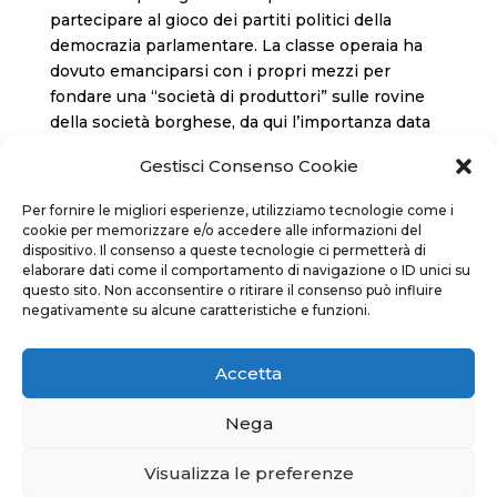
partecipare al gioco dei partiti politici della
democrazia parlamentare. La classe operaia ha
dovuto emanciparsi con i propri mezzi per
fondare una “società di produttori” sulle rovine
della società borghese, da qui l’importanza data
ai sindacati, allo sciopero generale e all’azione
Gestisci Consenso Cookie
diretta. Questa è la dottrina che ha trionfato nel
1906 all’interno della CGT, con l’adozione della
Per fornire le migliori esperienze, utilizziamo tecnologie come i
famosa Carta di Amiens. Considerato dagli storici
cookie per memorizzare e/o accedere alle informazioni del
delle idee il miglior discepolo di Georges Sorel,
dispositivo. Il consenso a queste tecnologie ci permetterà di
elaborare dati come il comportamento di navigazione o ID unici su
Edouard Berth rimase sempre fedele a questo
questo sito. Non acconsentire o ritirare il consenso può influire
ideale, che non gli impedì di avere anche
negativamente su alcune caratteristiche e funzioni.
un’originale carriera personale.
Accetta
Nega
Visualizza le preferenze
Ugl Edizioni Sindacali - Via Nomentana 26 - 00161