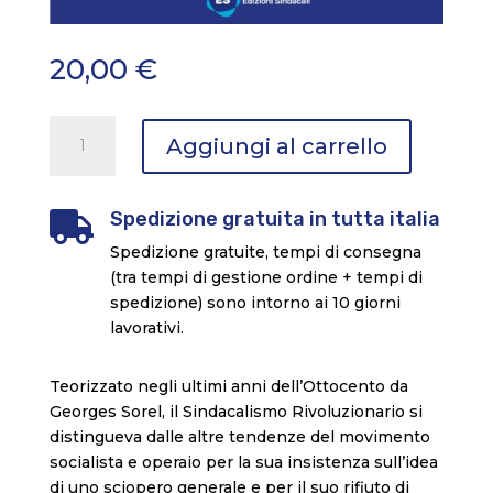
20,00
€
Édouard
Aggiungi al carrello
Berth
e
il
Spedizione gratuita in tutta italia

sindacalismo
Spedizione gratuite, tempi di consegna
rivoluzionario
(tra tempi di gestione ordine + tempi di
quantità
spedizione) sono intorno ai 10 giorni
lavorativi.
Teorizzato negli ultimi anni dell’Ottocento da
Georges Sorel, il Sindacalismo Rivoluzionario si
distingueva dalle altre tendenze del movimento
socialista e operaio per la sua insistenza sull’idea
di uno sciopero generale e per il suo rifiuto di