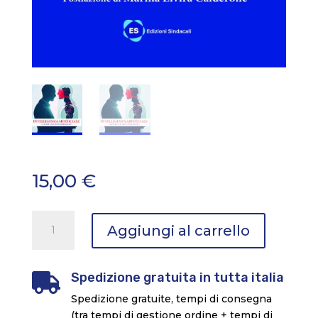
15,00
€
Intelligenza
Aggiungi al carrello
Artificiale
-
i
Spedizione gratuita in tutta italia

lavori
Spedizione gratuite, tempi di consegna
che
(tra tempi di gestione ordine + tempi di
non