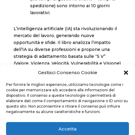
spedizione) sono intorno ai 10 giorni
spariranno
lavorativi.
quantità
L’intelligenza artificiale (IA) sta rivoluzionando il
mercato del lavoro, generando nuove
opportunità e sfide. Il libro analizza l’impatto
dell’IA su diverse professioni e propone una
strategia di adattamento basata sulle “5 V”
(Valore, Violenza, Velocità, Vulnerabilità e Visione)
per gestire la transizione. Il testo si rivolge a
Gestisci Consenso Cookie
lavoratori, imprese e “decisori politici”,
sottolineando l’importanza della formazione
Per fornire le migliori esperienze, utilizziamo tecnologie come i
cookie per memorizzare e/o accedere alle informazioni del
continua e di un approccio consapevole alla
dispositivo. Il consenso a queste tecnologie ci permetterà di
trasformazione digitale.
elaborare dati come il comportamento di navigazione o ID unici su
questo sito. Non acconsentire o ritirare il consenso può influire
Pag. 108
negativamente su alcune caratteristiche e funzioni.
Finito di stampare: aprile 2025
Accetta