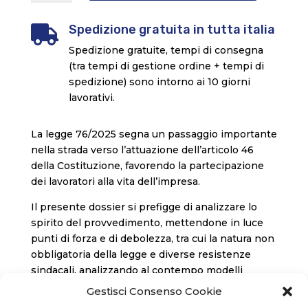
sulla
partecipazione
Spedizione gratuita in tutta italia

quantità
Spedizione gratuite, tempi di consegna
(tra tempi di gestione ordine + tempi di
spedizione) sono intorno ai 10 giorni
lavorativi.
La legge 76/2025 segna un passaggio importante
nella strada verso l’attuazione dell’articolo 46
della Costituzione, favorendo la partecipazione
dei lavoratori alla vita dell’impresa.
Il presente dossier si prefigge di analizzare lo
spirito del provvedimento, mettendone in luce
punti di forza e di debolezza, tra cui la natura non
obbligatoria della legge e diverse resistenze
sindacali, analizzando al contempo modelli
significativi come quello tedesco.
Gestisci Consenso Cookie