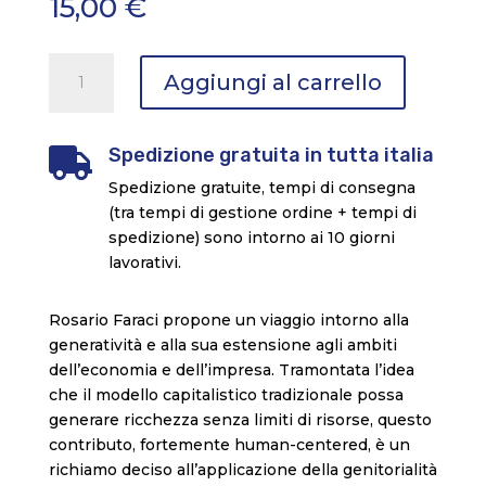
15,00
€
Nient'altro
Aggiungi al carrello
che
il
futuro
Spedizione gratuita in tutta italia

quantità
Spedizione gratuite, tempi di consegna
(tra tempi di gestione ordine + tempi di
spedizione) sono intorno ai 10 giorni
lavorativi.
Rosario Faraci propone un viaggio intorno alla
generatività e alla sua estensione agli ambiti
dell’economia e dell’impresa. Tramontata l’idea
che il modello capitalistico tradizionale possa
generare ricchezza senza limiti di risorse, questo
contributo, fortemente human-centered, è un
richiamo deciso all’applicazione della genitorialità