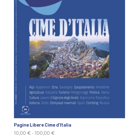
Pagine Libere Cime d’Italia
Fascia
10,00
€
-
100,00
€