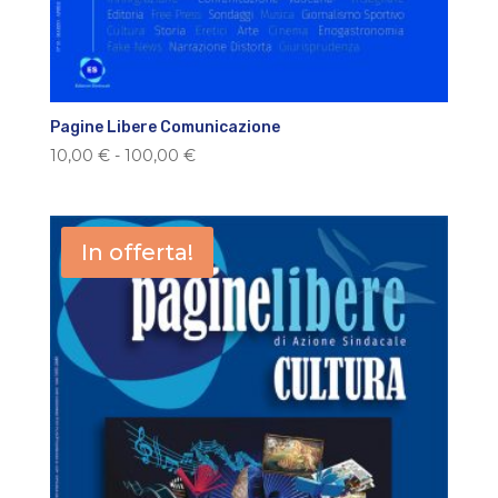
Pagine Libere Comunicazione
Fascia
10,00
€
-
100,00
€
di
prezzo:
da
In offerta!
10,00 €
a
100,00 €