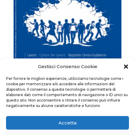
Gestisci Consenso Cookie
Per fornire le migliori esperienze, utilizziamo tecnologie come i
cookie per memorizzare e/o accedere alle informazioni del
dispositivo. Il consenso a queste tecnologie ci permetterà di
elaborare dati come il comportamento di navigazione o ID unici su
Pagine Libere Giovani
questo sito. Non acconsentire o ritirare il consenso può influire
Fascia
10,00
€
-
100,00
€
negativamente su alcune caratteristiche e funzioni.
di
prezzo:
Accetta
da
1
2
3
→
10,00 €