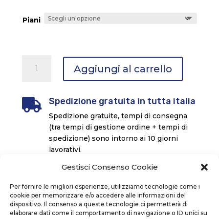
di
prezzo:
Piani
da
10,00 €
a
100,00 €
Pagine
Aggiungi al carrello
Libere
Formazione
quantità
Spedizione gratuita in tutta italia

Spedizione gratuite, tempi di consegna
(tra tempi di gestione ordine + tempi di
spedizione) sono intorno ai 10 giorni
lavorativi.
Gestisci Consenso Cookie
2 opzioni di acquisto:
Per fornire le migliori esperienze, utilizziamo tecnologie come i
UNA COPIA DI PAGINE LIBERE: 10 EURO.
cookie per memorizzare e/o accedere alle informazioni del
Abbonamento: Ricevi direttamente, a casa o in
dispositivo. Il consenso a queste tecnologie ci permetterà di
ufficio, la nostra Rivista, 12 NUMERI A 100
elaborare dati come il comportamento di navigazione o ID unici su