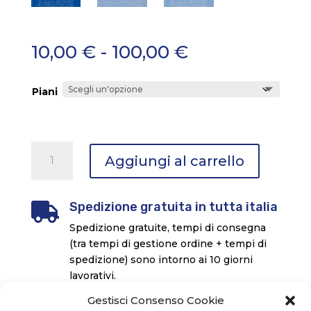
Fascia
10,00
€
-
100,00
€
di
prezzo:
Piani
da
10,00 €
a
100,00 €
Pagine
Aggiungi al carrello
Libere
Giovani
quantità
Spedizione gratuita in tutta italia

Spedizione gratuite, tempi di consegna
(tra tempi di gestione ordine + tempi di
spedizione) sono intorno ai 10 giorni
lavorativi.
Gestisci Consenso Cookie