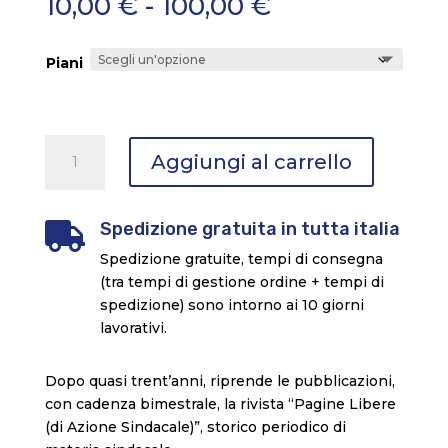
Fascia
10,00
€
-
100,00
€
di
prezzo:
Piani
da
10,00 €
a
100,00 €
Pagine
Aggiungi al carrello
Libere
n°
3
Spedizione gratuita in tutta italia

Il
Spedizione gratuite, tempi di consegna
nuovo
(tra tempi di gestione ordine + tempi di
volto
spedizione) sono intorno ai 10 giorni
dell'Italia
lavorativi.
quantità
Dopo quasi trent’anni, riprende le pubblicazioni,
con cadenza bimestrale, la rivista “Pagine Libere
(di Azione Sindacale)”, storico periodico di